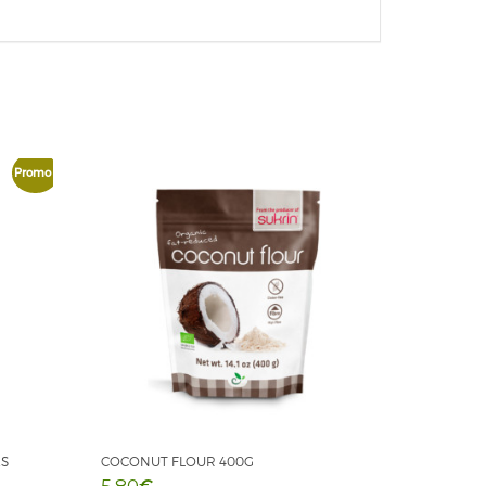
Promo !
S
COCONUT FLOUR 400G
€