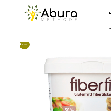
A
C
Promo !