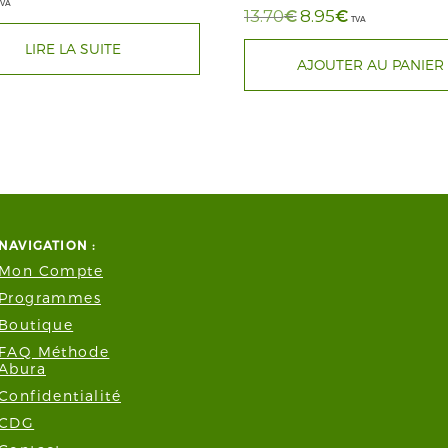
TVA
€
Le
€
Le
13.70
8.95
TVA
prix
prix
initial
actuel
était :
est :
LIRE LA SUITE
13.70€.
8.95€.
AJOUTER AU PANIER
NAVIGATION :
Mon Compte
Programmes
Boutique
FAQ Méthode
Abura
Confidentialité
CDG