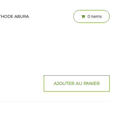
THODE ABURA
0
Items
G
AJOUTER AU PANIER