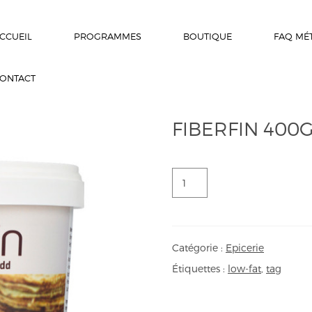
CCUEIL
PROGRAMMES
BOUTIQUE
FAQ MÉ
ONTACT
FIBERFIN 400
quantité
de
Fiberfin
400g
Catégorie :
Epicerie
Étiquettes :
low-fat
,
tag