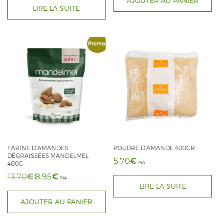
AJOUTER AU PANIER
initial
actuel
LIRE LA SUITE
était :
est :
était :
est :
7.20€.
5.05€.
12.50€.
12.00€.
Promo !
FARINE D’AMANDES
POUDRE D’AMANDE 400GR
DÉGRAISSÉES MANDELMEL
€
5.70
400G
TVA
€
€
13.70
8.95
Le
Le
TVA
LIRE LA SUITE
prix
prix
initial
actuel
AJOUTER AU PANIER
était :
est :