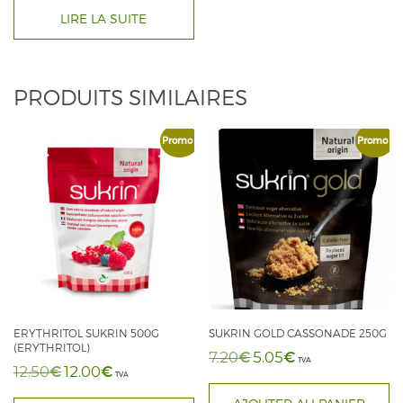
LIRE LA SUITE
PRODUITS SIMILAIRES
Promo !
Promo !
ERYTHRITOL SUKRIN 500G
SUKRIN GOLD CASSONADE 250G
(ERYTHRITOL)
€
€
7.20
5.05
Le
Le
TVA
€
€
12.50
12.00
Le
Le
TVA
prix
prix
prix
prix
initial
actuel