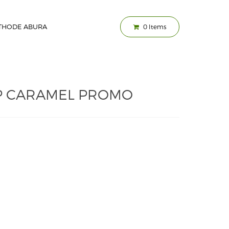
THODE ABURA
0
Items
P CARAMEL PROMO