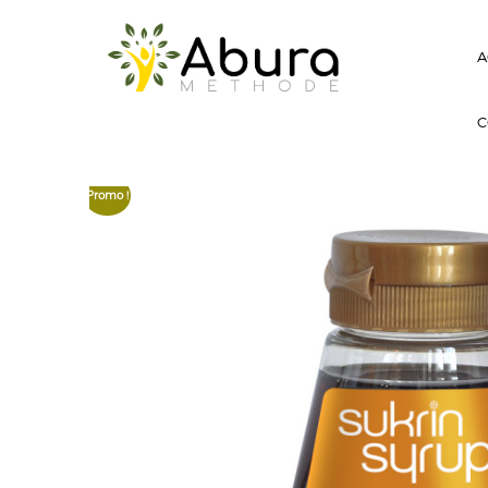
A
C
Promo !