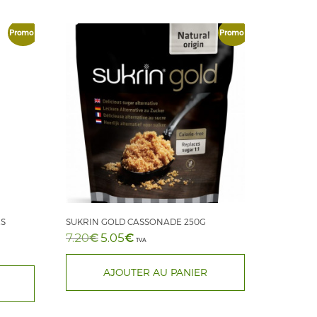
Promo !
Promo !
S
SUKRIN GOLD CASSONADE 250G
€
Le
€
Le
7.20
5.05
TVA
prix
prix
initial
actuel
était :
est :
7.20€.
5.05€.
AJOUTER AU PANIER