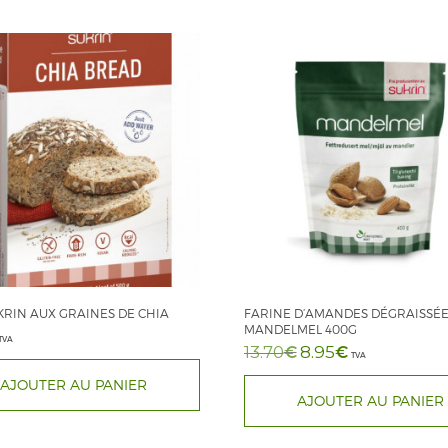
KRIN AUX GRAINES DE CHIA
FARINE D’AMANDES DÉGRAISSÉE
MANDELMEL 400G
TVA
€
Le
€
Le
13.70
8.95
TVA
prix
prix
initial
actuel
était :
est :
AJOUTER AU PANIER
13.70€.
8.95€.
AJOUTER AU PANIER