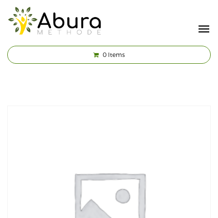
0
Items