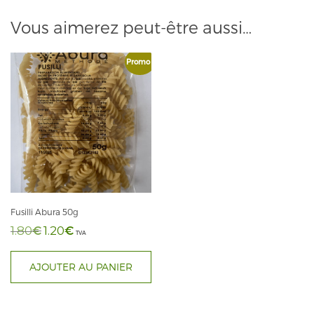
Vous aimerez peut-être aussi…
Promo !
Fusilli Abura 50g
€
€
1.80
1.20
Le
Le
TVA
prix
prix
initial
actuel
AJOUTER AU PANIER
était :
est :
1.80€.
1.20€.