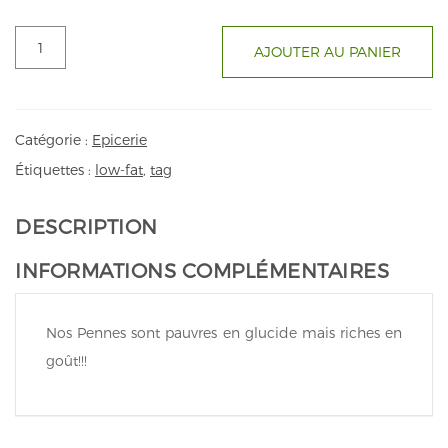
quantité
AJOUTER AU PANIER
de
Penne
Abura
50
Catégorie :
Epicerie
g
Étiquettes :
low-fat
,
tag
DESCRIPTION
INFORMATIONS COMPLÉMENTAIRES
Nos Pennes sont pauvres en glucide mais riches en
goût!!!