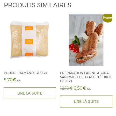
PRODUITS SIMILAIRES
Promo !
POUDRE D’AMANDE 400GR
PRÉPARATION FARINE ABURA
SANDWICH 1 KILO ACHETÉ 1 KILO
€
5.70
TVA
OFFERT
€
€
12.10
6.50
Le
Le
TVA
LIRE LA SUITE
prix
prix
initial
actuel
LIRE LA SUITE
était :
est :
12.10€.
6.50€.